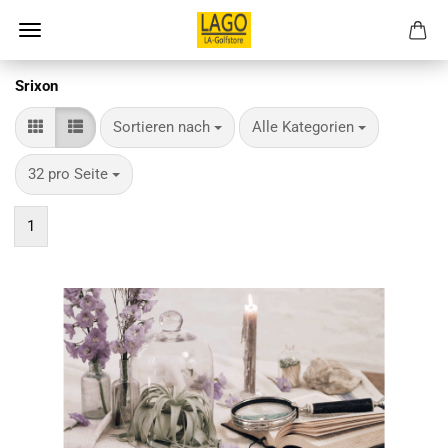
Srixon
Sortieren nach
pro Seite
Sortieren nach
Alle Kategorien
pro Seite
32 pro Seite
1