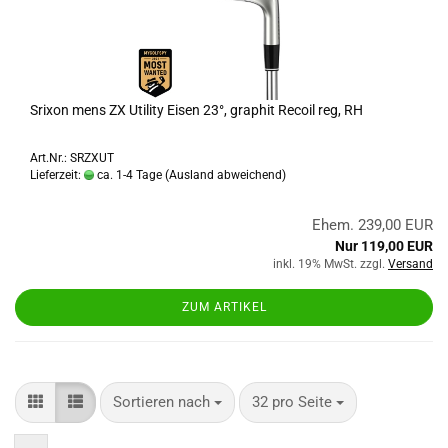
Srixon mens ZX Utility Eisen 23°, graphit Recoil reg, RH
Art.Nr.: SRZXUT
Lieferzeit:
ca. 1-4 Tage
(Ausland abweichend)
Ehem. 239,00 EUR
Nur 119,00 EUR
inkl. 19% MwSt. zzgl.
Versand
ZUM ARTIKEL
Sortieren nach
pro Seite
Sortieren nach
32 pro Seite