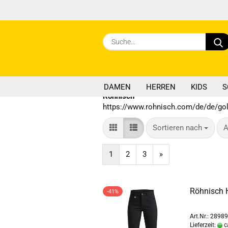
DAMEN
HERREN
KIDS
S
Röhnisch
https://www.rohnisch.com/de/de/gol
Sortieren nach
p
Sortieren nach
A
1
2
3
»
Röhnisch 
-41%
Art.Nr.: 2898
Lieferzeit:
c