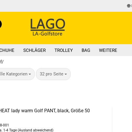
Lieferland
Suche...
E-Mail
CHUHE
SCHLÄGER
TROLLEY
BAG
WEITERE
Passwort
f/
ro Seite
pro Seite
lle Kategorien
32 pro Seite
Konto erstellen
Passwort vergess
HEAT lady warm Golf PANT, black, Größe 50
98-001
a. 1-4 Tage
(Ausland abweichend)