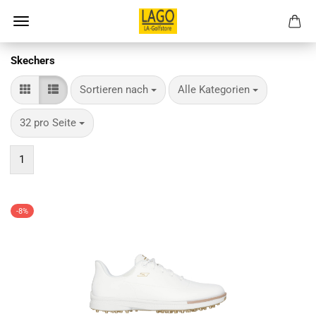
Skechers
Sortieren nach
pro Seite
Sortieren nach
Alle Kategorien
pro Seite
32 pro Seite
1
-8%