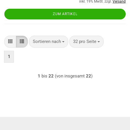
inkl. 19% MwSt. zzgl.
Versand
ZUM ARTIKEL
Sortieren nach
pro Seite
Sortieren nach
32 pro Seite
1
1
bis
22
(von insgesamt
22
)