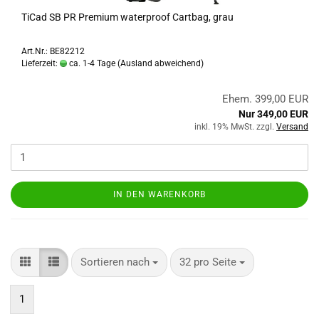
TiCad SB PR Premium waterproof Cartbag, grau
Art.Nr.: BE82212
Lieferzeit:
ca. 1-4 Tage
(Ausland abweichend)
Ehem. 399,00 EUR
Nur 349,00 EUR
inkl. 19% MwSt. zzgl.
Versand
IN DEN WARENKORB
Sortieren nach
pro Seite
Sortieren nach
32 pro Seite
1