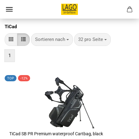
TiCad
Sortieren nach
pro Seite
Sortieren nach
32 pro Seite
1
TOP
-12%
TiCad SB PR Premium waterproof Cartbag, black