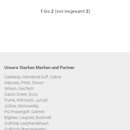
1
bis
2
(von insgesamt
2
)
Unsere Starken Marken und Partner
Callaway, Cleveland Golf, Cobra
Odyssey, PING, Srixon
Wilson, GeoTech
Galvin Green, Ecco
Puma, Röhnisch, JuCad
JuStar, Motocaddy,
PG-Powergolf, Garmin
BigMax, Leupold, Bushnell
Golfclub Leonhardshaun
Golfclub Oberzwieselau