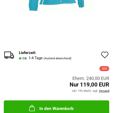
Lieferzeit:
A
ca. 1-4 Tage
(Ausland abweichend)
d
-50%
M
Ehem. 240,00 EUR
Nur 119,00 EUR
inkl. 19% MwSt. zzgl.
Versand
In den Warenkorb