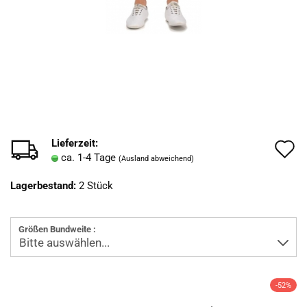
Lieferzeit:
A
ca. 1-4 Tage
(Ausland abweichend)
d
Lagerbestand:
2
Stück
M
Größen Bundweite :
-52%