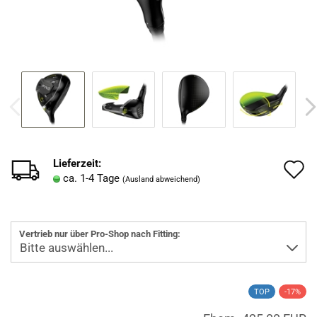
Lieferzeit:
A
ca. 1-4 Tage
(Ausland abweichend)
d
M
Vertrieb nur über Pro-Shop nach Fitting:
TOP
-17%