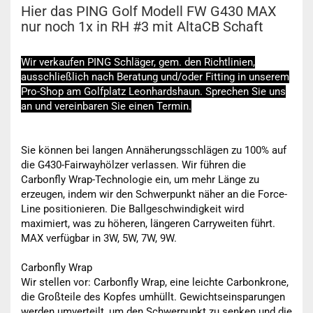
Hier das PING Golf Modell FW G430 MAX
nur noch 1x in RH #3 mit AltaCB Schaft
Wir verkaufen PING Schläger, gem. den Richtlinien,
ausschließlich nach Beratung und/oder Fitting in unserem
Pro-Shop am Golfplatz Leonhardshaun. Sprechen Sie uns
an und vereinbaren Sie einen Termin.
Sie können bei langen Annäherungsschlägen zu 100% auf
die G430-Fairwayhölzer verlassen. Wir führen die
Carbonfly Wrap-Technologie ein, um mehr Länge zu
erzeugen, indem wir den Schwerpunkt näher an die Force-
Line positionieren. Die Ballgeschwindigkeit wird
maximiert, was zu höheren, längeren Carryweiten führt.
MAX verfügbar in 3W, 5W, 7W, 9W.
Carbonfly Wrap
Wir stellen vor: Carbonfly Wrap, eine leichte Carbonkrone,
die Großteile des Kopfes umhüllt. Gewichtseinsparungen
werden umverteilt, um den Schwerpunkt zu senken und die