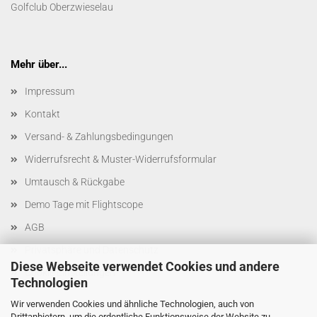
Golfclub Oberzwieselau
Mehr über...
Impressum
Kontakt
Versand- & Zahlungsbedingungen
Widerrufsrecht & Muster-Widerrufsformular
Umtausch & Rückgabe
Demo Tage mit Flightscope
AGB
Privatsphäre und Datenschutz
Diese Webseite verwendet Cookies und andere
Cookie Einstellungen
Technologien
Wir verwenden Cookies und ähnliche Technologien, auch von
Drittanbietern, um die ordentliche Funktionsweise der Website zu