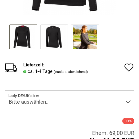
Lieferzeit:
A
ca. 1-4 Tage
(Ausland abweichend)
d
M
Lady DE/UK size:
-11%
Ehem. 69,00 EUR