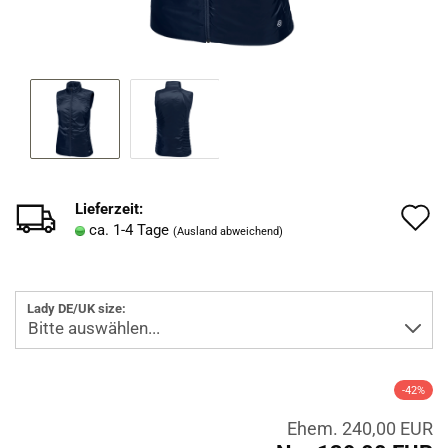
Lieferzeit:
A
ca. 1-4 Tage
(Ausland abweichend)
d
M
Lady DE/UK size:
-42%
Ehem. 240,00 EUR