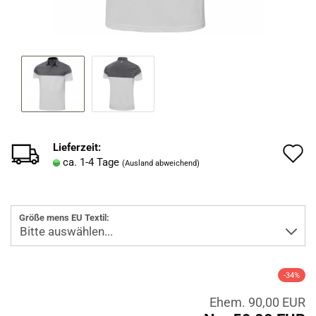
Lieferzeit:
A
ca. 1-4 Tage
(Ausland abweichend)
d
M
Größe mens EU Textil:
-34%
Ehem. 90,00 EUR